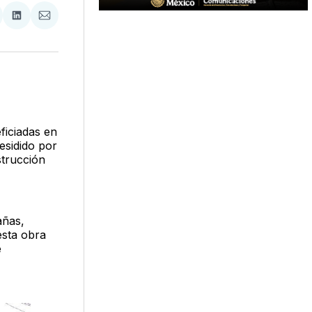
tir
mpartir
Compartir
Compartir
n
en
via
acebook
LinkedIn
Email
ficiadas en
esidido por
strucción
añas,
esta obra
e