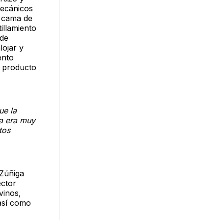
mecánicos
e cama de
illamiento
 de
lojar y
ento
l producto
ue la
ya era muy
tos
 Zúñiga
ector
vinos,
 así como