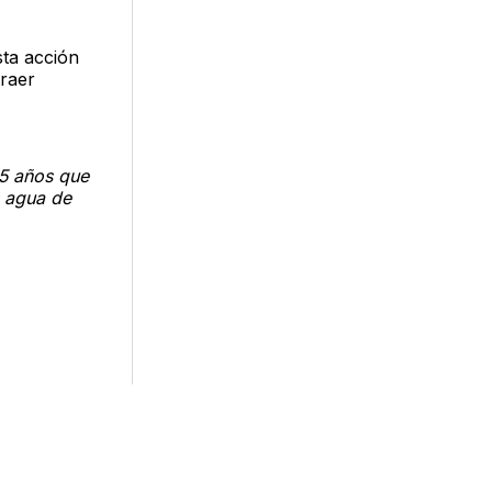
sta acción
traer
15 años que
s agua de