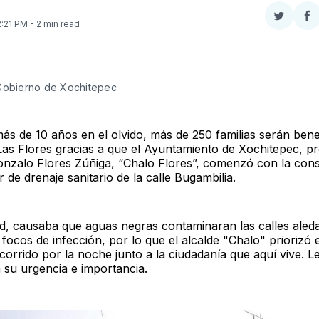
Compar
Co
 2:21 PM
- 2 min read
en
e
Twitter
F
 Gobierno de Xochitepec
ás de 10 años en el olvido, más de 250 familias serán bene
 Las Flores gracias a que el Ayuntamiento de Xochitepec, pr
nzalo Flores Zúñiga, “Chalo Flores”, comenzó con la con
r de drenaje sanitario de la calle Bugambilia.
dad, causaba que aguas negras contaminaran las calles aled
focos de infección, por lo que el alcalde "Chalo" priorizó 
corrido por la noche junto a la ciudadanía que aquí vive. L
 su urgencia e importancia.