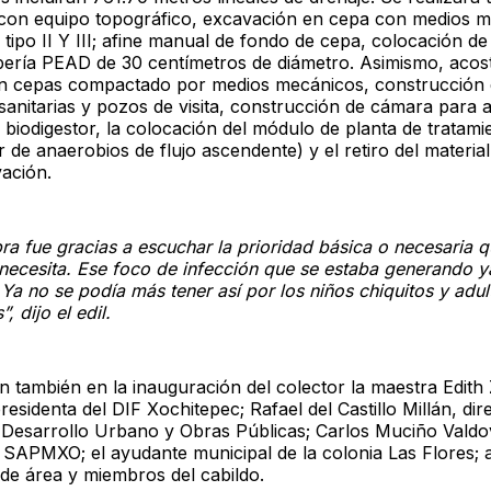
 con equipo topográfico, excavación en cepa con medios 
 tipo II Y III; afine manual de fondo de cepa, colocación d
bería PEAD de 30 centímetros de diámetro. Asimismo, acost
en cepas compactado por medios mecánicos, construcción
anitarias y pozos de visita, construcción de cámara para a
 biodigestor, la colocación del módulo de planta de tratami
r de anaerobios de flujo ascendente) y el retiro del materia
vación.
ra fue gracias a escuchar la prioridad básica o necesaria q
 necesita. Ese foco de infección que se estaba generando 
Ya no se podía más tener así por los niños chiquitos y adul
, dijo el edil.
on también en la inauguración del colector la maestra Edith
residenta del DIF Xochitepec; Rafael del Castillo Millán, dir
 Desarrollo Urbano y Obras Públicas; Carlos Muciño Valdo
e SAPMXO; el ayudante municipal de la colonia Las Flores;
 de área y miembros del cabildo.