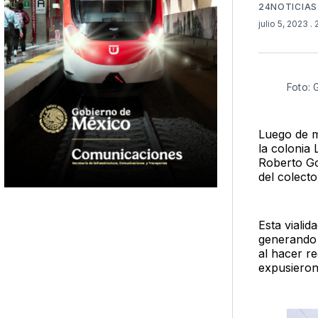
24NOTICIAS
julio 5, 2023
.
Foto:
Luego de m
la colonia
Roberto Go
del colecto
Esta viali
generando 
al hacer re
expusieron