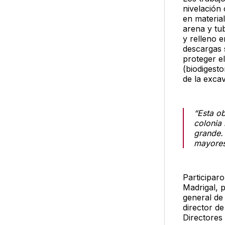
nivelación
en material
arena y tu
y relleno 
descargas s
proteger el
(biodigesto
de la exca
“Esta ob
colonia
grande. 
mayores”
Participar
Madrigal, p
general de
director d
Directores