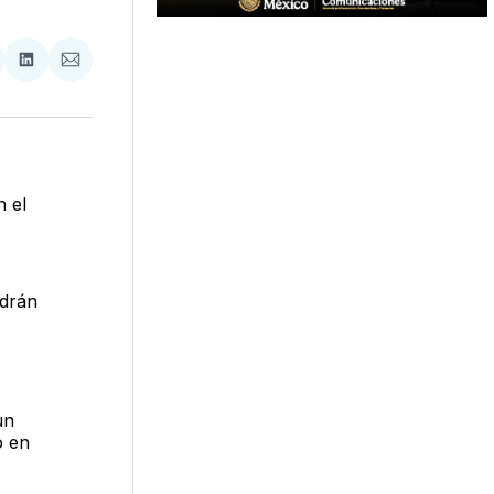
tir
mpartir
Compartir
Compartir
n
en
via
acebook
LinkedIn
Email
n el
odrán
un
o en