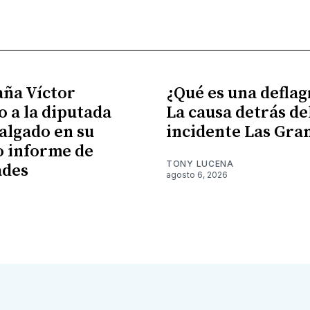
ña Víctor
¿Qué es una defla
 a la diputada
La causa detrás de
algado en su
incidente Las Gra
 informe de
TONY LUCENA
ades
agosto 6, 2026
6