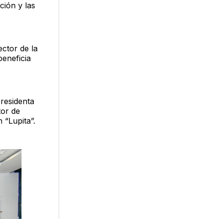
ción y las
ctor de la
eneficia
presidenta
tor de
 “Lupita”.