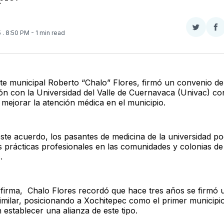
Compar
Co
5
. 8:50 PM
- 1 min read
en
e
Twitter
F
nte municipal Roberto “Chalo” Flores, firmó un convenio de
ón con la Universidad del Valle de Cuernavaca (Univac) co
 mejorar la atención médica en el municipio.
este acuerdo, los pasantes de medicina de la universidad p
us prácticas profesionales en las comunidades y colonias de
.
 firma, Chalo Flores recordó que hace tres años se firmó 
imilar, posicionando a Xochitepec como el primer municipi
establecer una alianza de este tipo.