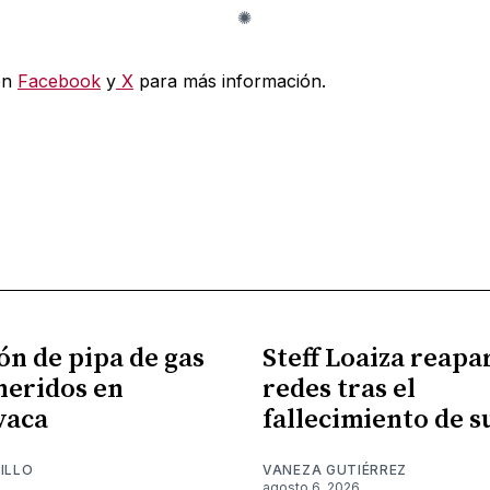
en
Facebook
y
X
para más información.
ón de pipa de gas
Steff Loaiza reapa
 heridos en
redes tras el
vaca
fallecimiento de 
ILLO
VANEZA GUTIÉRREZ
6
agosto 6, 2026