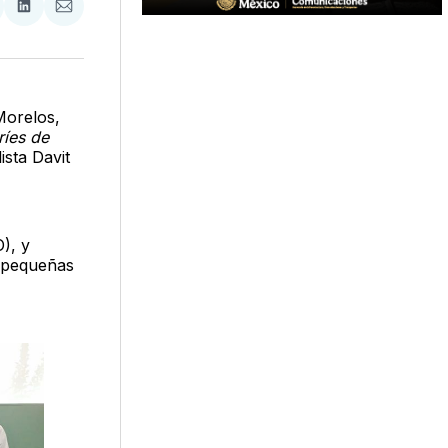
tir
mpartir
Compartir
Compartir
n
en
via
acebook
LinkedIn
Email
Morelos,
ríes de
ista Davit
), y
s pequeñas