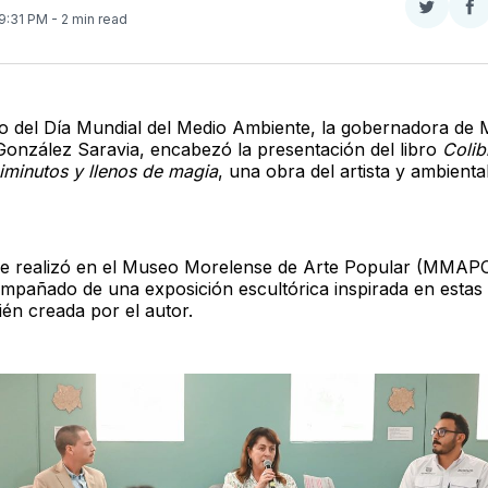
Compar
Co
 9:31 PM
- 2 min read
en
e
Twitter
F
o del Día Mundial del Medio Ambiente, la gobernadora de 
González Saravia, encabezó la presentación del libro
Colib
iminutos y llenos de magia
, una obra del artista y ambiental
se realizó en el Museo Morelense de Arte Popular (MMAPO
mpañado de una exposición escultórica inspirada en esta
ién creada por el autor.