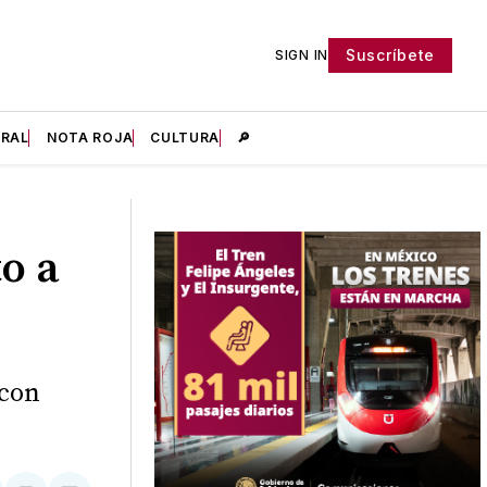
Suscríbete
SIGN IN
IRAL
NOTA ROJA
CULTURA
🔎
o a
 con