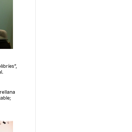
libríes”,
l.
rellana
able;