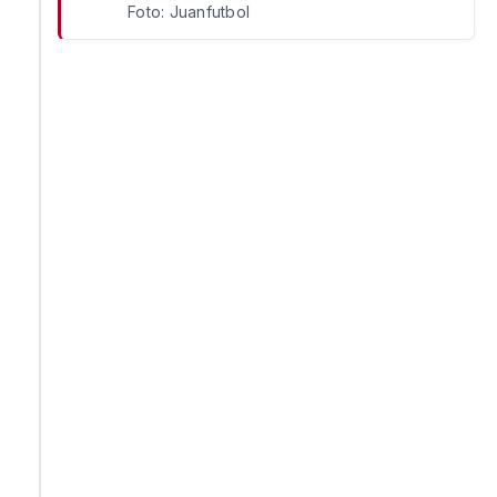
Foto: Juanfutbol
Congo se salva de dos seguidas