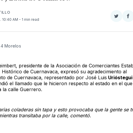
TILLO
Compar
Co
3
. 10:40 AM
- 1 min read
en
e
Twitter
F
24 Morelos
imbert, presidente de la Asociación de Comerciantes Estab
 Histórico de Cuernavaca, expresó su agradecimiento al
to de Cuernavaca, representado por José Luis
Urióstegui
dió el llamado que le hicieron respecto al estado en el que
 la calle Guerrero.
rias coladeras sin tapa y esto provocaba que la gente se t
ientras transitaba por la calle, comentó.