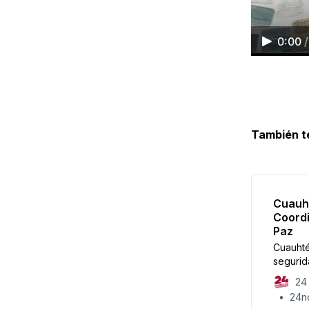
0:00
/
También t
Cuauh
Coordi
Paz
Cuauhté
segurid
24 
24no