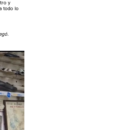
tro y
a todo lo
egó.