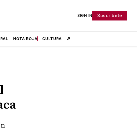
Suscríbete
SIGN IN
IRAL
NOTA ROJA
CULTURA
🔎
l
aca
on