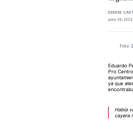
DENISE CAS
junio 29, 202
Foto: 
Eduardo Pe
Pro Centro
ayuntamien
ya que aten
encontraba
Había va
cayera m