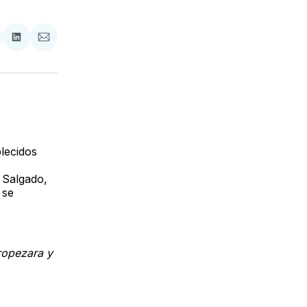
tir
mpartir
Compartir
Compartir
n
en
via
acebook
LinkedIn
Email
lecidos
Salgado,
 se
ropezara y