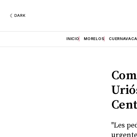
DARK
INICIO
MORELOS
CUERNAVAC
Come
Urió
Cent
"Les pe
urgente