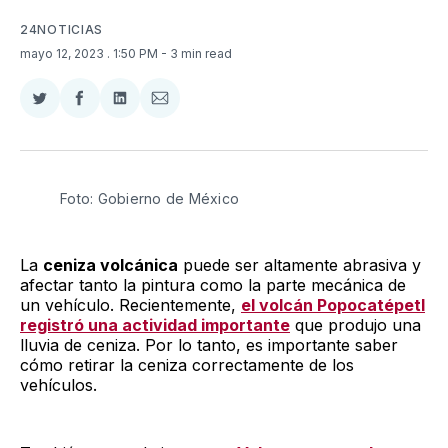
24NOTICIAS
mayo 12, 2023
. 1:50 PM
- 3 min read
Compartir
Compartir
Compartir
Compartir
en
en
en
via
Twitter
Facebook
LinkedIn
Email
Foto: Gobierno de México
La
ceniza volcánica
puede ser altamente abrasiva y
afectar tanto la pintura como la parte mecánica de
un vehículo. Recientemente,
el volcán Popocatépetl
registró una actividad importante
que produjo una
lluvia de ceniza. Por lo tanto, es importante saber
cómo retirar la ceniza correctamente de los
vehículos.