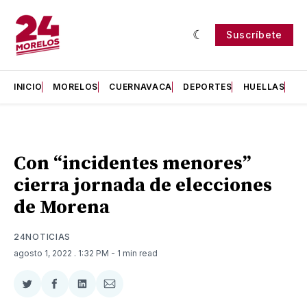
Suscríbete
INICIO
MORELOS
CUERNAVACA
DEPORTES
HUELLAS
H
Con “incidentes menores”
cierra jornada de elecciones
de Morena
24NOTICIAS
agosto 1, 2022
. 1:32 PM
- 1 min read
Compartir
Compartir
Compartir
Compartir
en
en
en
via