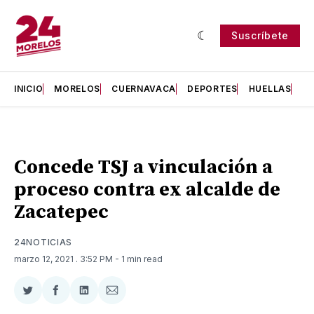
Suscríbete
INICIO
MORELOS
CUERNAVACA
DEPORTES
HUELLAS
H
Concede TSJ a vinculación a
proceso contra ex alcalde de
Zacatepec
24NOTICIAS
marzo 12, 2021
. 3:52 PM
- 1 min read
Compartir
Compartir
Compartir
Compartir
en
en
en
via