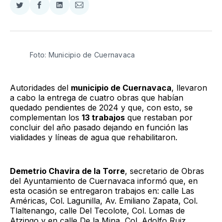
Compartir
Compartir
Compartir
Compartir
en
en
en
via
Twitter
Facebook
LinkedIn
Email
Foto: Municipio de Cuernavaca 
Autoridades del
municipio de Cuernavaca
, llevaron
a cabo la entrega de cuatro obras que habían
quedado pendientes de 2024 y que, con esto, se
complementan los
13 trabajos
que restaban por
concluir del año pasado dejando en función las
vialidades y líneas de agua que rehabilitaron.
Demetrio Chavira de la Torre
, secretario de Obras
del Ayuntamiento de Cuernavaca informó que, en
esta ocasión se entregaron trabajos en: calle Las
Américas, Col. Lagunilla, Av. Emiliano Zapata, Col.
Tlaltenango, calle Del Tecolote, Col. Lomas de
Atzingo y en calle De la Mina, Col. Adolfo Ruiz