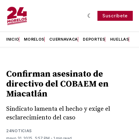
Suscríbete
INICIO
MORELOS
CUERNAVACA
DEPORTES
HUELLAS
H
Confirman asesinato de
directivo del COBAEM en
Miacatlán
Sindicato lamenta el hecho y exige el
esclarecimiento del caso
24NOTICIAS
mayo 31, 2025
. 5:57 PM
- 1 min read