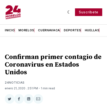
Suscríbete
INICIO
MORELOS
CUERNAVACA
DEPORTES
HUELLAS
H
Confirman primer contagio de
Coronavirus en Estados
Unidos
24NOTICIAS
enero 21, 2020
. 2:51 PM
- 1 min read
Compartir
Compartir
Compartir
Compartir
en
en
en
via