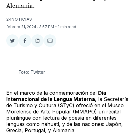
Alemania.
24NOTICIAS
febrero 21, 2024
. 3:57 PM
- 1 min read
Compartir
Compartir
Compartir
Compartir
en
en
en
via
Twitter
Facebook
LinkedIn
Email
Foto: Twitter
En el marco de la conmemoración del
Día
Internacional de la Lengua Materna
, la Secretaría
de Turismo y Cultura (STyC) ofreció en el Museo
Morelense de Arte Popular (MMAPO) un recital
plurilingüe con lectura de poesía en diferentes
lenguas como náhuatl, y de las naciones: Japón,
Grecia, Portugal, y Alemania.