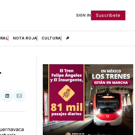
Suscríbete
SIGN IN
IRAL
NOTA ROJA
CULTURA
🔎
r
tir
mpartir
Compartir
Compartir
n
en
via
acebook
LinkedIn
Email
Cuernavaca