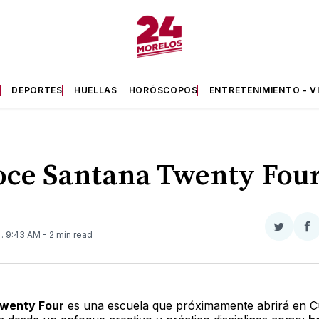
A
DEPORTES
HUELLAS
HORÓSCOPOS
ENTRETENIMIENTO - V
ce Santana Twenty Fou
Compar
Co
9
. 9:43 AM
- 2 min read
en
e
Twitter
F
wenty Four
es una escuela que próximamente abrirá en 