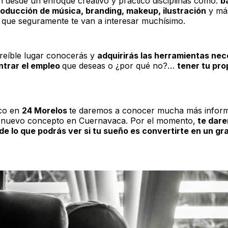
n desde un enfoque creativo y práctico disciplinas como:
b
roducción de música, branding, makeup, ilustración
y má
s que seguramente te van a interesar muchísimo.
creíble lugar conocerás y
adquirirás las herramientas nec
ntrar el empleo
que deseas o ¿por qué no?…
tener tu pro
co en
24 Morelos
te daremos a conocer mucha más infor
 nuevo concepto en Cuernavaca. Por el momento,
te dar
de lo que podrás ver si tu sueño es convertirte en un gr