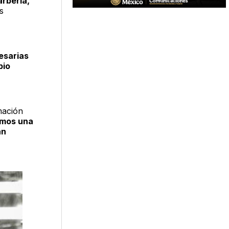
arbería,
s
esarias
pio
mación
emos una
an