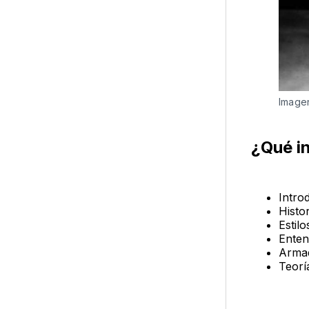
Image
¿Qué i
Introd
Histor
Estilo
Enten
Armad
Teoría