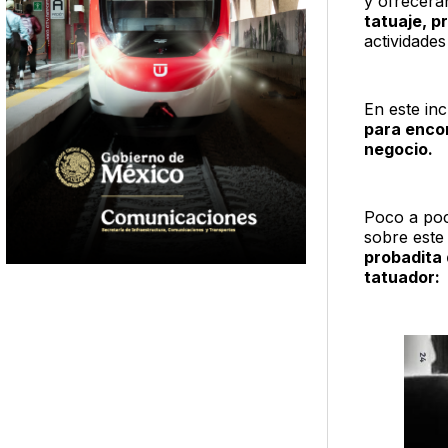
y ofrecerá
tatuaje, p
actividade
En este in
para enco
negocio.
Poco a po
sobre este
probadita 
tatuador: