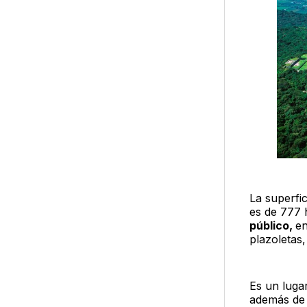
La superfi
es de 777 
público,
en
plazoletas,
Es un lugar
además de 