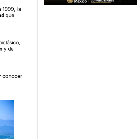
 1999, la
ad
que
iclásico,
án
y de
 y conocer