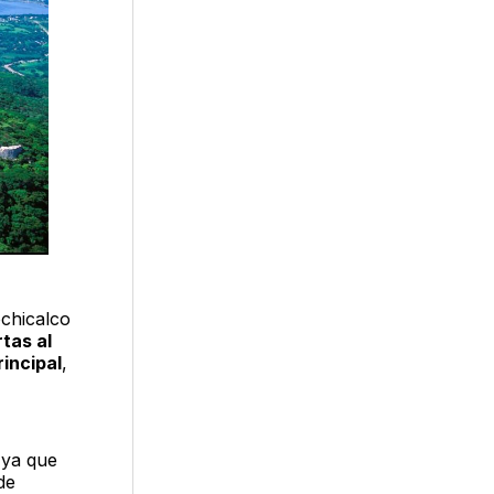
ochicalco
tas al
incipal
,
 ya que
de