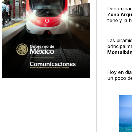
Denomina
Zona Arqu
tiene y la 
Las pirámi
principalm
Montalbá
Hoy en día
un poco de