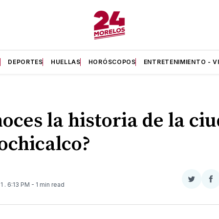
A
DEPORTES
HUELLAS
HORÓSCOPOS
ENTRETENIMIENTO - V
oces la historia de la ci
ochicalco?
Compar
Co
21
. 6:13 PM
- 1 min read
en
e
Twitter
F