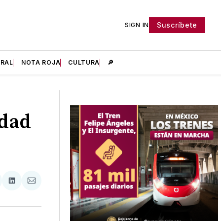
Suscríbete
SIGN IN
IRAL
NOTA ROJA
CULTURA
🔎
udad
tir
mpartir
Compartir
Compartir
n
en
via
acebook
LinkedIn
Email