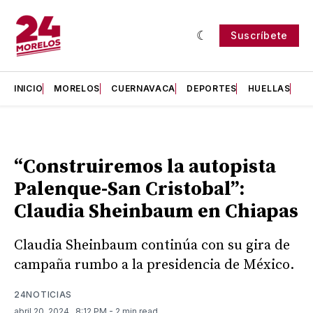
Suscríbete
INICIO
MORELOS
CUERNAVACA
DEPORTES
HUELLAS
H
“Construiremos la autopista
Palenque-San Cristobal”:
Claudia Sheinbaum en Chiapas
Claudia Sheinbaum continúa con su gira de
campaña rumbo a la presidencia de México.
24NOTICIAS
abril 20, 2024
. 8:12 PM
- 2 min read