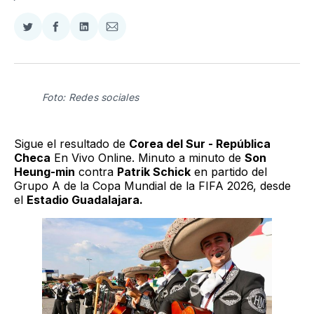
Compartir
Compartir
Compartir
Compartir
en
en
en
via
Twitter
Facebook
LinkedIn
Email
Foto: Redes sociales
Sigue el resultado de
Corea del Sur - República
Checa
En Vivo Online. Minuto a minuto de
Son
Heung-min
contra
Patrik Schick
en partido del
Grupo A de la Copa Mundial de la FIFA 2026, desde
el
Estadio Guadalajara.