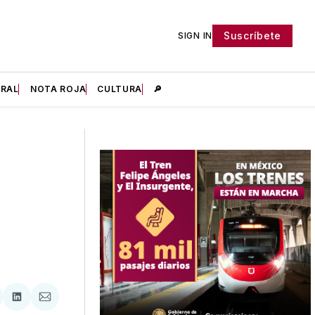
Suscríbete
SIGN IN
IRAL
NOTA ROJA
CULTURA
🔎
tir
mpartir
Compartir
Compartir