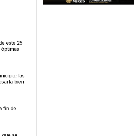
n
en
via
acebook
LinkedIn
Email
de este 25
s óptimas
icipio; las
asarla bien
 fin de
s que se