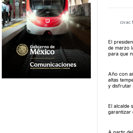
civac 
El presiden
de marzo l
para que n
Año con añ
altas tempe
y disfruta
El alcalde 
garantizar 
A partir de