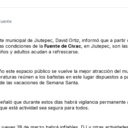
en
e
Twitter
F
fuente
te municipal de Jiutepec, David Ortiz, informó que a partir 
as condiciones de la
Fuente de Civac
, en Jiutepec, son la
iños y adultos acudan a refrescarse.
o este espacio público se vuelve la mejor atracción del mun
raturas reúnen a los bañistas en este lugar dispuestos a p
r de las vacaciones de Semana Santa.
señaló que durante estos días habrá vigilancia permanente a
que está actividad sea segura para todos.
l jueves 28 de marzo habrá inflables, DJ y otras actividade