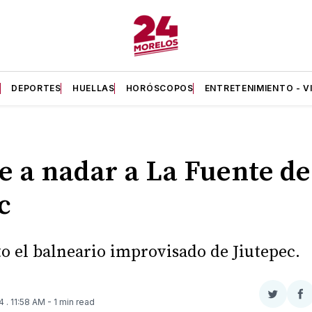
A
DEPORTES
HUELLAS
HORÓSCOPOS
ENTRETENIMIENTO - V
e a nadar a La Fuente de
c
sto el balneario improvisado de Jiutepec.
Compar
Co
24
. 11:58 AM
- 1 min read