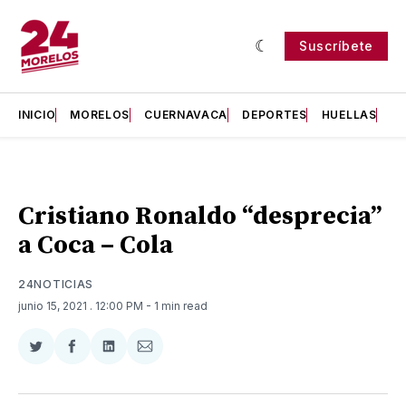
Suscríbete
INICIO
MORELOS
CUERNAVACA
DEPORTES
HUELLAS
H
Cristiano Ronaldo “desprecia”
a Coca – Cola
24NOTICIAS
junio 15, 2021
. 12:00 PM
- 1 min read
Compartir
Compartir
Compartir
Compartir
en
en
en
via
Twitter
Facebook
LinkedIn
Email