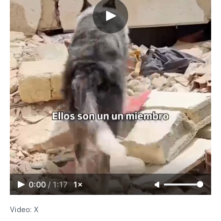
0:00
/
1:17
1×
Video: X