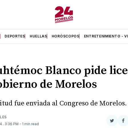
A
DEPORTES
HUELLAS
HORÓSCOPOS
ENTRETENIMIENTO - V
htémoc Blanco pide lic
obierno de Morelos
citud fue enviada al Congreso de Morelos.
LES
Compar
Co
24
. 3:36 PM
- 1 min read