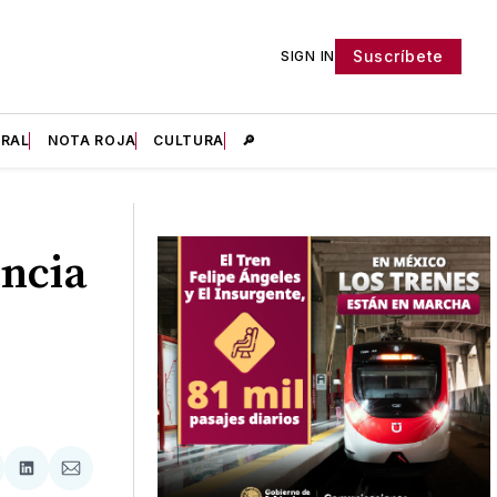
Suscríbete
SIGN IN
IRAL
NOTA ROJA
CULTURA
🔎
encia
tir
mpartir
Compartir
Compartir