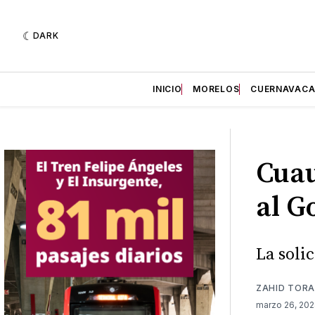
DARK
INICIO
MORELOS
CUERNAVAC
Cuau
al G
La soli
ZAHID TORA
marzo 26, 20