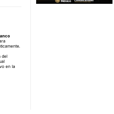
n
en
via
acebook
LinkedIn
Email
lanco
ara
ticamente.
 del
ual
vo en la