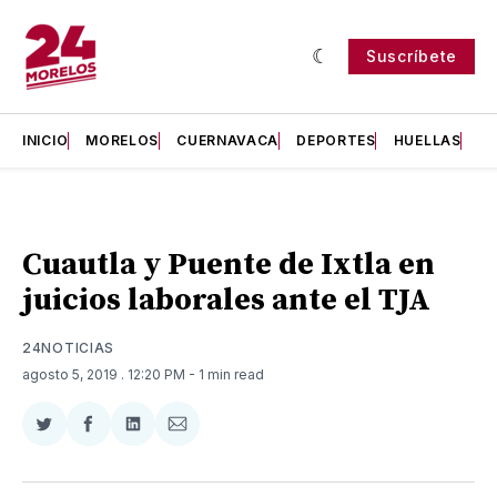
Suscríbete
INICIO
MORELOS
CUERNAVACA
DEPORTES
HUELLAS
H
Cuautla y Puente de Ixtla en
juicios laborales ante el TJA
24NOTICIAS
agosto 5, 2019
. 12:20 PM
- 1 min read
Compartir
Compartir
Compartir
Compartir
en
en
en
via
Twitter
Facebook
LinkedIn
Email