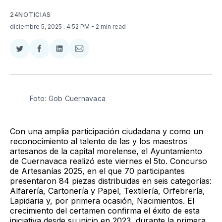
24NOTICIAS
diciembre 5, 2025
. 4:52 PM
- 2 min read
Compartir
Compartir
Compartir
Compartir
en
en
en
via
Twitter
Facebook
LinkedIn
Email
Foto: Gob Cuernavaca
Con una amplia participación ciudadana y como un
reconocimiento al talento de las y los maestros
artesanos de la capital morelense, el Ayuntamiento
de Cuernavaca realizó este viernes el 5to. Concurso
de Artesanías 2025, en el que 70 participantes
presentaron 84 piezas distribuidas en seis categorías:
Alfarería, Cartonería y Papel, Textilería, Orfebrería,
Lapidaria y, por primera ocasión, Nacimientos. El
crecimiento del certamen confirma el éxito de esta
iniciativa desde su inicio en 2023, durante la primera