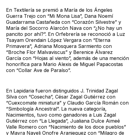
En Textilería se premió a María de los Ángeles
Guerra Trejo con “Mi Mona Lisa”, Dana Noemí
Guadarrama Castañeda con “Corazón Silvestre” y
María del Socorro Alarcón Nava con “¿No hay un
pancito por ahí?”. En Orfebrería se reconoció a Luz
Tsayam Orendain López Vergara con “Eterna
Primavera”, Adriana Mosquera Sarmiento con
“Broche Flor Malvaviscus” y Berenice Álvarez
García con “Hojas al viento”, además de una mención
honorífica para Mario Alexis de Miguel Papacostas
con “Collar Ave de Paraíso”.
En Lapidaria fueron distinguidos J. Trinidad Zagal
Silva con “Cosecha”, César Zagal Gutiérrez con
“Cuexcomate miniatura” y Claudio García Román con
“Simbología Ancestral”. La nueva categoría,
Nacimientos, tuvo como ganadores a Luis Zagal
Gutiérrez con “La Llegada”, Jualiana Dulce Aimeé
Valle Romero con “Nacimiento de los doce pueblos”
y Mayra Nayeli Onofre Aranieguez con “Milagro de