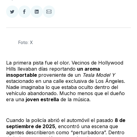
Compartir
Compartir
Compartir
Compartir
en
en
en
via
Twitter
Facebook
LinkedIn
Email
Foto: X
La primera pista fue el olor. Vecinos de Hollywood
Hills llevaban días reportando
un aroma
insoportable
proveniente de un
Tesla Model Y
estacionado en una calle exclusiva de Los Ángeles.
Nadie imaginaba lo que estaba oculto dentro del
vehículo abandonado. Mucho menos que el dueño
era una
joven estrella
de la música.
Cuando la policía abrió el automóvil el pasado
8 de
septiembre de 2025
, encontró una escena que
agentes describieron como “perturbadora”. Dentro