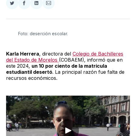
Compartir
Compartir
Compartir
Compartir
en
en
en
via
Twitter
Facebook
LinkedIn
Email
Foto: deserción escolar. 
Karla Herrera
, directora del
Colegio de Bachilleres
del Estado de Morelos
(COBAEM), informó que en
este 2024,
un 10 por ciento de la matrícula
estudiantil desertó
. La principal razón fue falta de
recursos económicos.