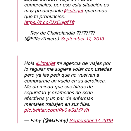
comerciales, por eso esta situación es
muy preocupante.
@interjet
queremos
que te pronuncies.
https://t.co/UXOujdfTft
— Rey de Chairolandia ????????
(@ElReyTuitero)
September 17, 2019
Hola
@interjet
mi agencia de viajes por
lo regular me sugiere volar con ustedes
pero ya les pedí que no vuelvan a
comprarme un vuelo en su aerolínea.
Me da miedo que sus filtros de
seguridad y exámenes no sean
efectivos y un par de enfermas
mentales trabajen en sus filas.
pic.twitter.com/Rv0wSsM7Vh
— Faby (@MxFaby)
September 17, 2019