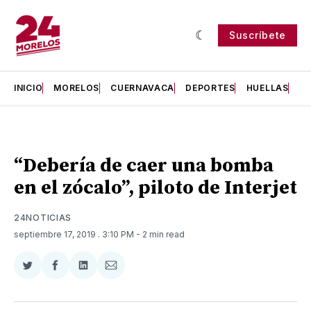
Suscríbete
INICIO
MORELOS
CUERNAVACA
DEPORTES
HUELLAS
H
“Debería de caer una bomba
en el zócalo”, piloto de Interjet
24NOTICIAS
septiembre 17, 2019
. 3:10 PM
- 2 min read
Compartir
Compartir
Compartir
Compartir
en
en
en
via
Twitter
Facebook
LinkedIn
Email