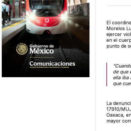
El coordin
Morelos Lu
ejercer vi
en el cuer
punto de s
“Cuando
de que 
ella iba
que cues
La denunci
17910/MUJ/
Oaxaca, en
mayor conf