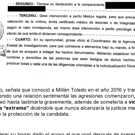
to, señala que conoció a Millán Toledo en el año 2016 y tra
enido una relación sentimental las agresiones comenzaron,
peó hasta lastimarla gravemente, además de someterla a
vi
ca “extrema”
diciéndole que nunca alcanzaría la justicia mi
 la protección de la candidata.
ejar su hogar dado el acoso al que vivió después de presen