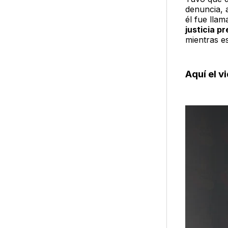
denuncia, 
él fue lla
justicia p
mientras es
Aquí el v