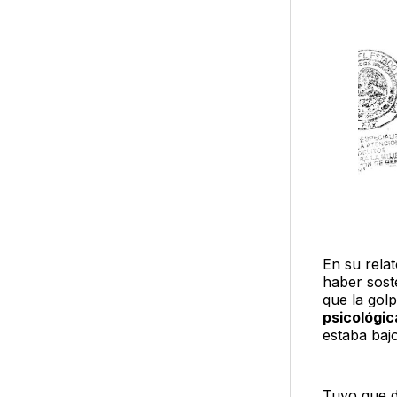
En su rela
haber sost
que la gol
psicológi
estaba bajo
Tuvo que d