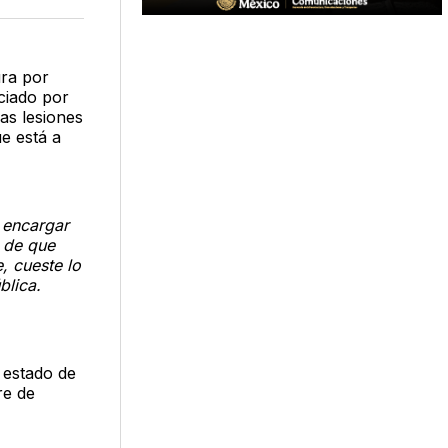
acebook
LinkedIn
Email
ura por
ciado por
as lesiones
e está a
 encargar
 de que
, cueste lo
blica.
 estado de
re de