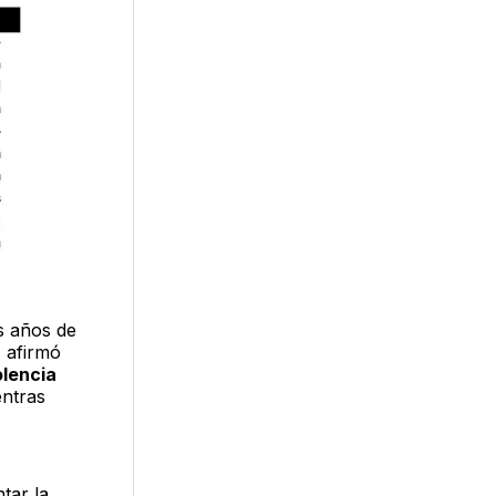
s años de
 afirmó
olencia
entras
tar la