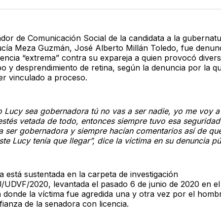
Twitter
F
ador de Comunicación Social de la candidata a la gubernat
cía Meza Guzmán, José Alberto Millán Toledo, fue denun
olencia “extrema” contra su expareja a quien provocó divers
po y desprendimiento de retina, según la denuncia por la qu
er vinculado a proceso.
 Lucy sea gobernadora tú no vas a ser nadie, yo me voy a
estés vetada de todo, entonces siempre tuvo esa seguridad
 a ser gobernadora y siempre hacían comentarios así de que
te Lucy tenía que llegar”, dice la víctima en su denuncia pú
a está sustentada en la carpeta de investigación
UDVF/2020, levantada el pasado 6 de junio de 2020 en el
 donde la víctima fue agredida una y otra vez por el homb
ianza de la senadora con licencia.