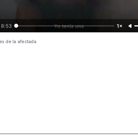
8:53
1×
es de la afectada