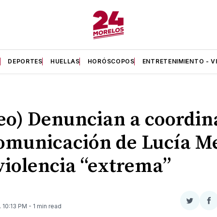
A
DEPORTES
HUELLAS
HORÓSCOPOS
ENTRETENIMIENTO - V
eo) Denuncian a coordin
omunicación de Lucía M
violencia “extrema”
Compar
Co
. 10:13 PM
- 1 min read
en
e