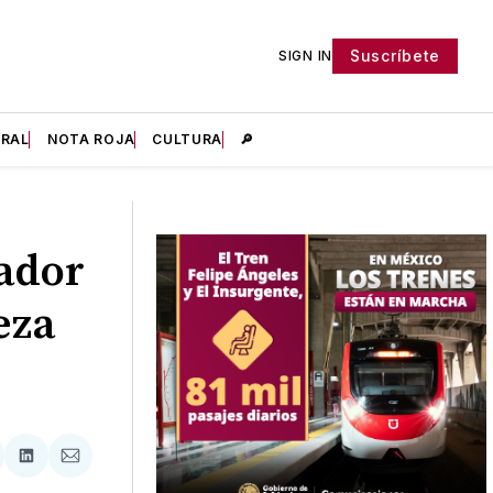
Suscríbete
SIGN IN
IRAL
NOTA ROJA
CULTURA
🔎
ador
eza
tir
mpartir
Compartir
Compartir
n
en
via