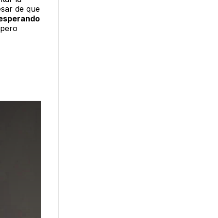
esar de que
 esperando
pero