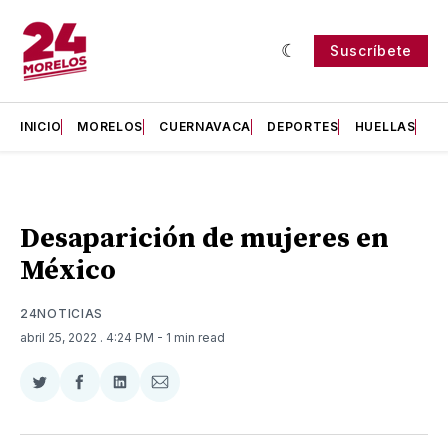
Suscríbete
INICIO
MORELOS
CUERNAVACA
DEPORTES
HUELLAS
H
Desaparición de mujeres en
México
24NOTICIAS
abril 25, 2022
. 4:24 PM
- 1 min read
Compartir
Compartir
Compartir
Compartir
en
en
en
via
Twitter
Facebook
LinkedIn
Email