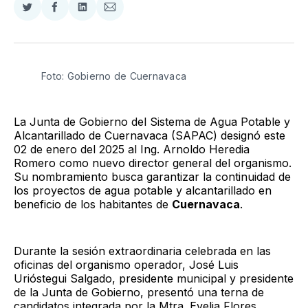
Compartir
Compartir
Compartir
Compartir
en
en
en
via
Twitter
Facebook
LinkedIn
Email
Foto: Gobierno de Cuernavaca
La Junta de Gobierno del Sistema de Agua Potable y
Alcantarillado de Cuernavaca (SAPAC) designó este
02 de enero del 2025 al Ing. Arnoldo Heredia
Romero como nuevo director general del organismo.
Su nombramiento busca garantizar la continuidad de
los proyectos de agua potable y alcantarillado en
beneficio de los habitantes de
Cuernavaca
.
Durante la sesión extraordinaria celebrada en las
oficinas del organismo operador, José Luis
Urióstegui Salgado, presidente municipal y presidente
de la Junta de Gobierno, presentó una terna de
candidatos integrada por la Mtra. Evelia Flores