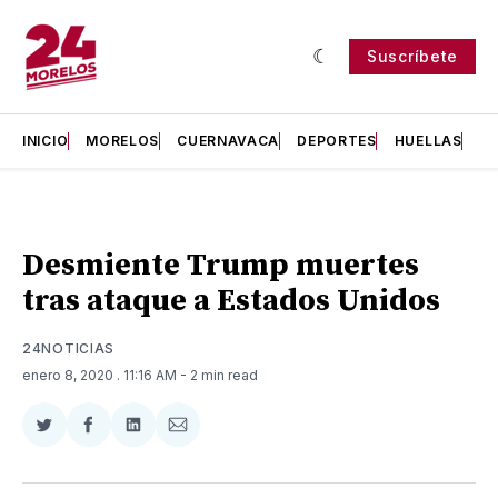
Suscríbete
INICIO
MORELOS
CUERNAVACA
DEPORTES
HUELLAS
H
Desmiente Trump muertes
tras ataque a Estados Unidos
24NOTICIAS
enero 8, 2020
. 11:16 AM
- 2 min read
Compartir
Compartir
Compartir
Compartir
en
en
en
via
Twitter
Facebook
LinkedIn
Email