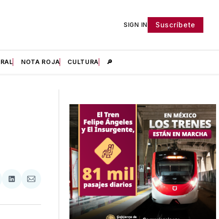
Suscríbete
SIGN IN
IRAL
NOTA ROJA
CULTURA
🔎
tir
mpartir
Compartir
Compartir
n
en
via
acebook
LinkedIn
Email