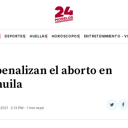
A
DEPORTES
HUELLAS
HORÓSCOPOS
ENTRETENIMIENTO - V
enalizan el aborto en
uila
Compar
Co
 2021
. 2:13 PM
- 1 min read
en
e
Twitter
F