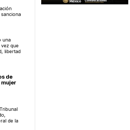
Nación
 sanciona
o una
a vez que
, libertad
os de
a mujer
Tribunal
do,
ral de la