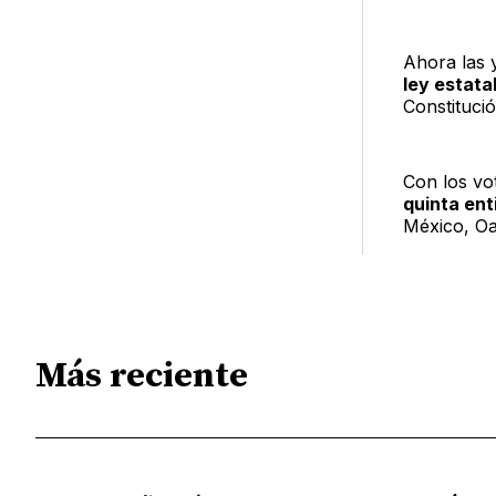
Ahora las y
ley estata
Constituci
Con los vot
quinta ent
México, Oa
Más reciente