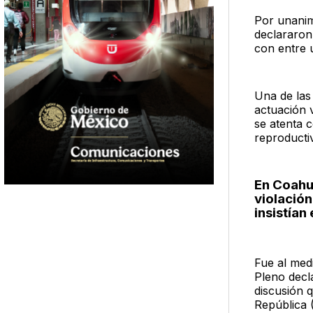
Por unanim
declararon 
con entre 
Una de las 
actuación v
se atenta 
reproductiv
En Coahui
violación
insistían 
Fue al med
Pleno decla
discusión 
República 