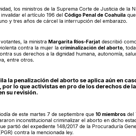
idad, los ministros de la Suprema Corte de Justicia de la 
invalidar el artículo 196 del
Código Penal de Coahuila
que
uno y tres años de cárcel la interrupción del embarazo.
votantes, la ministra
Margarita Ríos-Farjat
describió com
iolenta contra la mujer la
criminalización del aborto
, tod
contra sus derechos a la dignidad humana, autonomía, salud
a, entre otros.
la la penalización del aborto se aplica aún en cas
, por lo que activistas en pro de los derechos de l
en su revisión.
iodía de este martes 7 de septiembre que
10 miembros
del 
raron inconstitucional criminalizar el aborto en dicho esta
que partió del expediente 148/2017 de la Procuraduría Gene
(PGR) contra la mencionada ley.