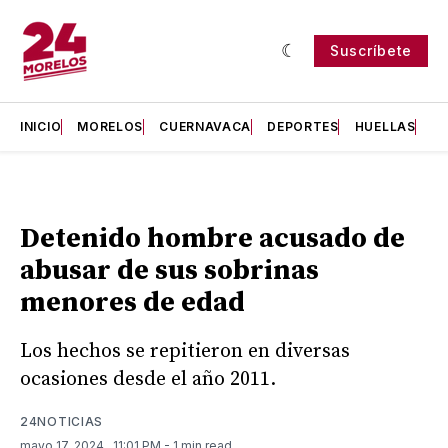
Suscríbete
INICIO
MORELOS
CUERNAVACA
DEPORTES
HUELLAS
H
Detenido hombre acusado de
abusar de sus sobrinas
menores de edad
Los hechos se repitieron en diversas
ocasiones desde el año 2011.
24NOTICIAS
mayo 17, 2024
. 11:01 PM
- 1 min read