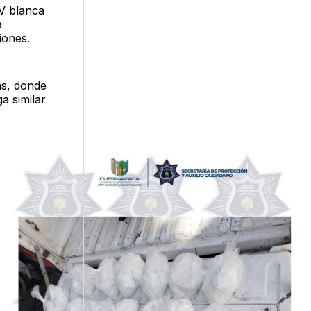
V blanca
a
iones.
as, donde
a similar