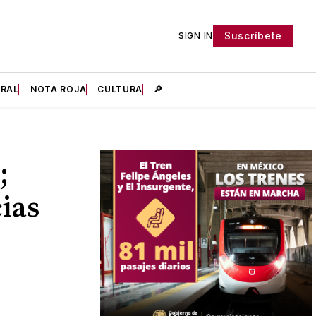
Suscríbete
SIGN IN
IRAL
NOTA ROJA
CULTURA
🔎
;
ias