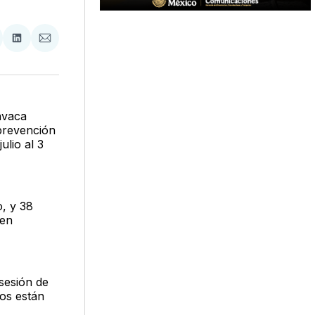
tir
mpartir
Compartir
Compartir
n
en
via
acebook
LinkedIn
Email
avaca
 prevención
ulio al 3
o, y 38
 en
sesión de
dos están