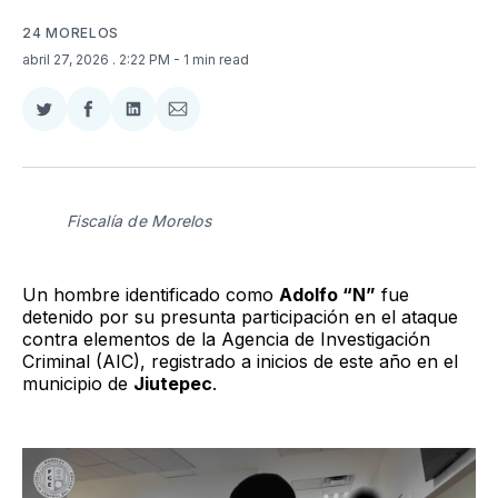
24 MORELOS
abril 27, 2026
. 2:22 PM
- 1 min read
Compartir
Compartir
Compartir
Compartir
en
en
en
via
Twitter
Facebook
LinkedIn
Email
Fiscalía de Morelos
Un hombre identificado como
Adolfo “N”
fue
detenido por su presunta participación en el ataque
contra elementos de la Agencia de Investigación
Criminal (AIC), registrado a inicios de este año en el
municipio de
Jiutepec
.