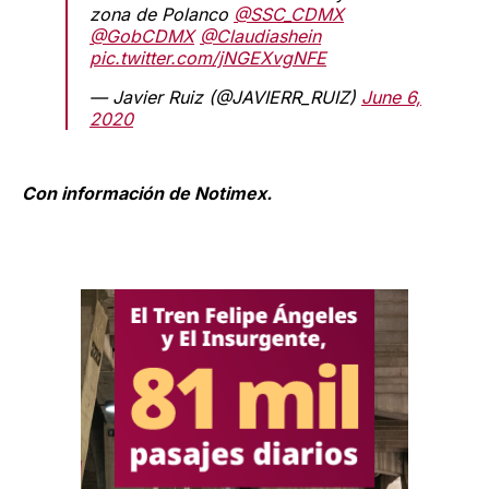
zona de Polanco
@SSC_CDMX
@GobCDMX
@Claudiashein
pic.twitter.com/jNGEXvgNFE
— Javier Ruiz (@JAVIERR_RUIZ)
June 6,
2020
Con información de Notimex.