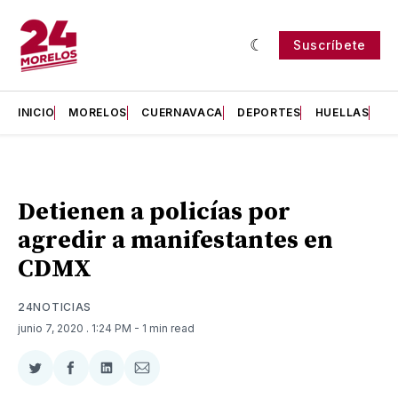
Suscríbete
INICIO
MORELOS
CUERNAVACA
DEPORTES
HUELLAS
H
Detienen a policías por
agredir a manifestantes en
CDMX
24NOTICIAS
junio 7, 2020
. 1:24 PM
- 1 min read
Compartir
Compartir
Compartir
Compartir
en
en
en
via