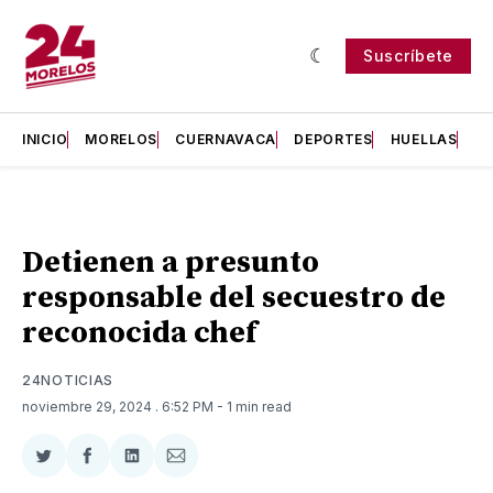
Suscríbete
INICIO
MORELOS
CUERNAVACA
DEPORTES
HUELLAS
H
Detienen a presunto
responsable del secuestro de
reconocida chef
24NOTICIAS
noviembre 29, 2024
. 6:52 PM
- 1 min read
Compartir
Compartir
Compartir
Compartir
en
en
en
via