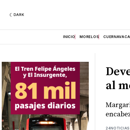
DARK
INICIO
MORELOS
CUERNAVAC
Deve
al 
Margari
encabez
24NOTICIAS