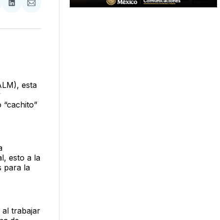
tir
mpartir
Compartir
Compartir
n
en
via
acebook
LinkedIn
Email
ALM), esta
y
 “cachito”
a
, esto a la
 para la
 al trabajar