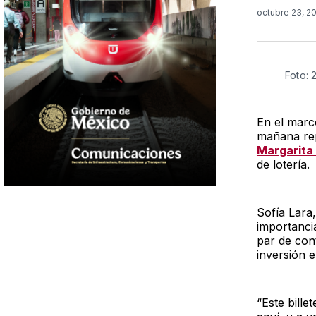
octubre 23, 2
Foto: 
En el marc
mañana rep
Margarita
de lotería.
Sofía Lara,
importancia
par de con
inversión 
“Este bille