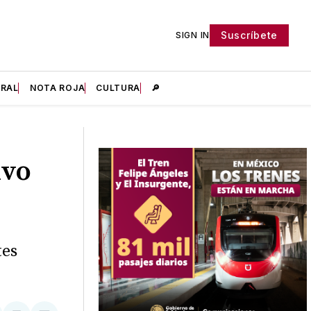
Suscríbete
SIGN IN
IRAL
NOTA ROJA
CULTURA
🔎
ivo
tes