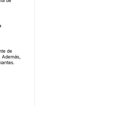
rma de
a
nte de
s. Además,
iantes.