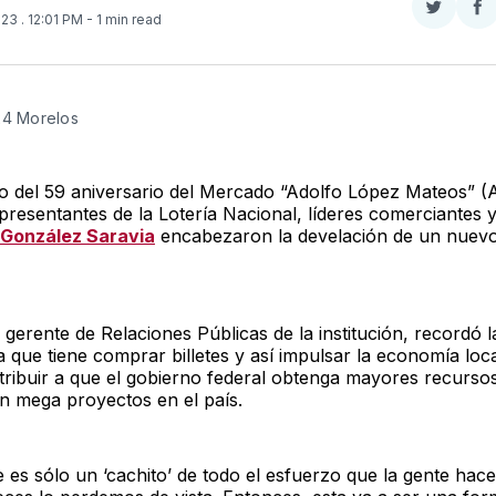
Compar
Co
023
. 12:01 PM
- 1 min read
en
e
Twitter
F
24 Morelos
o del 59 aniversario del Mercado “Adolfo López Mateos” (
resentantes de la Lotería Nacional, líderes comerciantes 
 González Saravia
encabezaron la develación de un nuevo
 gerente de Relaciones Públicas de la institución, recordó l
 que tiene comprar billetes y así impulsar la economía local
tribuir a que el gobierno federal obtenga mayores recursos
en mega proyectos en el país.
te es sólo un ‘cachito’ de todo el esfuerzo que la gente hace