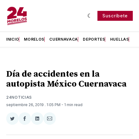
Suscríbete
INICIO
MORELOS
CUERNAVACA
DEPORTES
HUELLAS
H
Día de accidentes en la
autopista México Cuernavaca
24NOTICIAS
septiembre 26, 2019
. 1:05 PM
- 1 min read
Compartir
Compartir
Compartir
Compartir
en
en
en
via
Twitter
Facebook
LinkedIn
Email