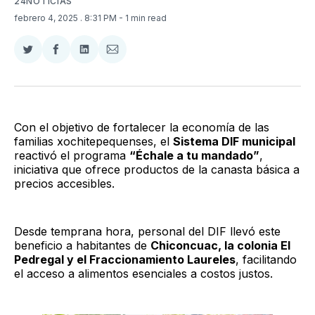
24NOTICIAS
febrero 4, 2025
. 8:31 PM
- 1 min read
Compartir
Compartir
Compartir
Compartir
en
en
en
via
Twitter
Facebook
LinkedIn
Email
Con el objetivo de fortalecer la economía de las
familias xochitepequenses, el
Sistema DIF municipal
reactivó el programa
“Échale a tu mandado”
,
iniciativa que ofrece productos de la canasta básica a
precios accesibles.
Desde temprana hora, personal del DIF llevó este
beneficio a habitantes de
Chiconcuac, la colonia El
Pedregal y el Fraccionamiento Laureles
, facilitando
el acceso a alimentos esenciales a costos justos.