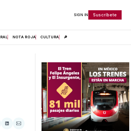
Suscríbete
SIGN IN
IRAL
NOTA ROJA
CULTURA
🔎
tir
mpartir
Compartir
Compartir