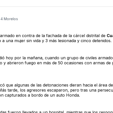
en
e
Twitter
F
24 Morelos
armado en contra de la fachada de la cárcel distrital de
Cu
 a una mujer sin vida y 3 más lesionada y cinco detenidos.
ió hoy por la mañana, cuando un grupo de civiles armado
itio y abrieron fuego en más de 50 ocasiones con armas de
có que algunas de las detonaciones dieran hacia el área de
. Más tarde, los agresores escaparon, pero tras una persecu
on capturados a bordo de un auto Honda.
adas fueron llevados a un hospital, mientras que los respo