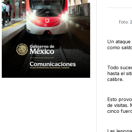
Foto: 
Un ataque 
como saldo
Todo suced
hasta el s
calibre.
Esto provo
de visitas
cinco fuer
Las lesion