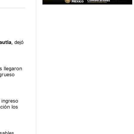
n
en
via
acebook
LinkedIn
Email
autla
, dejó
s llegaron
 grueso
 ingreso
ción los
nsables