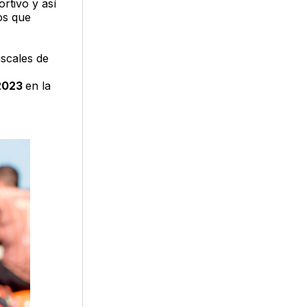
rtivo y así
os que
iscales de
 2023
en la