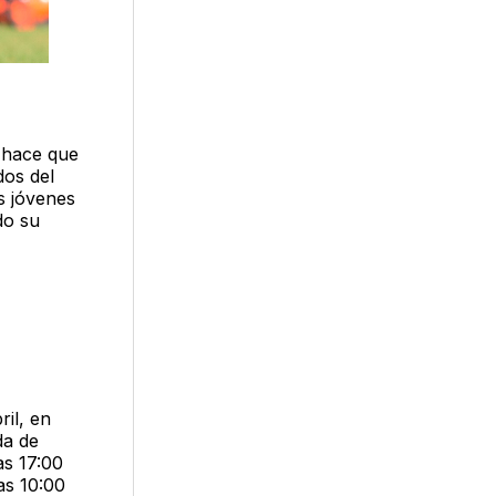
 hace que
dos del
s jóvenes
do su
ril, en
da de
as 17:00
las 10:00