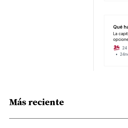
Qué ha
La capi
opciones
24 
24no
Más reciente