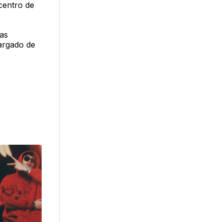
centro de
las
argado de