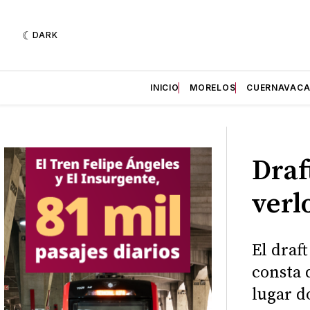
DARK
INICIO
MORELOS
CUERNAVAC
Draf
verl
El draf
consta 
lugar d