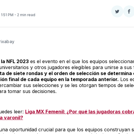
Compar
Co
. 1:51 PM
- 2 min read
en
e
Twitter
F
Pixabay
 la NFL 2023
es el evento en el que los equipos seleccion
niversitarios y otros jugadores elegibles para unirse a sus 
ta de siete rondas y el orden de selección se determina
ción final de cada equipo en la temporada anterior.
Los e
ercambiar sus selecciones y se les otorgan tiempos de sele
ara tomar sus decisiones.
edes leer:
Liga MX Femenil: ¿Por qué las jugadoras cob
a varonil?
s una oportunidad crucial para que los equipos construyan 