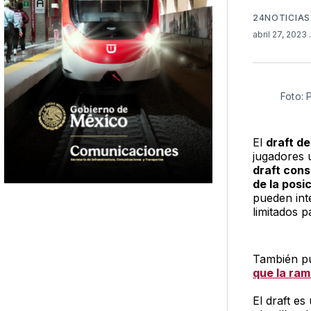
24NOTICIAS
abril 27, 2023
Foto: 
El
draft de
jugadores u
draft cons
de la posi
pueden int
limitados p
También pu
que la ram
El draft e