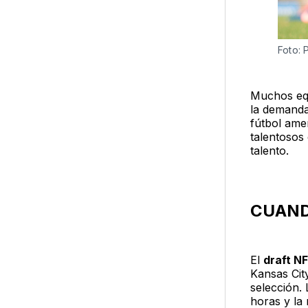
Foto: 
Muchos equ
la demanda 
fútbol ame
talentosos
talento.
CUAND
El
draft N
Kansas Cit
selección. 
horas y la 