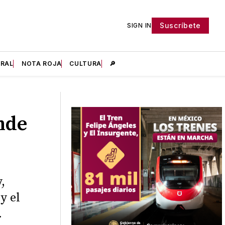
Suscríbete
SIGN IN
IRAL
NOTA ROJA
CULTURA
🔎
nde
,
y el
.