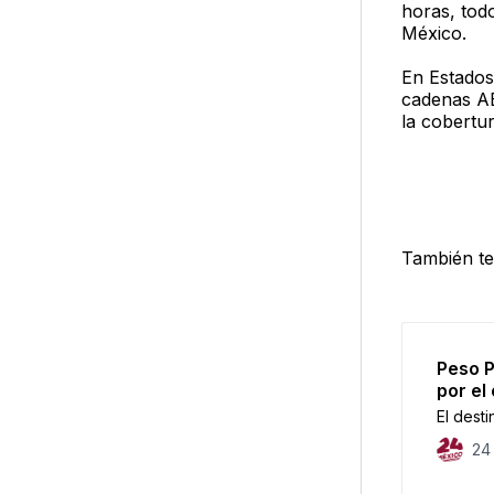
horas, tod
México.
En Estados 
cadenas AB
la cobertu
También te
Peso P
por el
El desti
24