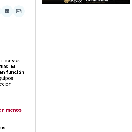
tir
mpartir
Compartir
Compartir
n
en
via
acebook
LinkedIn
Email
an nuevos
filas.
El
 en función
quipos
cción
ran menos
sus