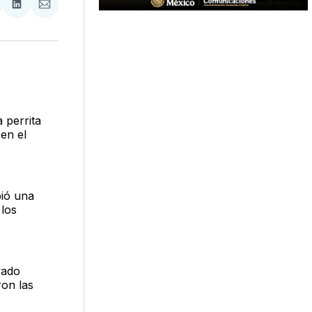
tir
mpartir
Compartir
Compartir
n
en
via
acebook
LinkedIn
Email
 perrita
en el
bió una
 los
vado
ron las