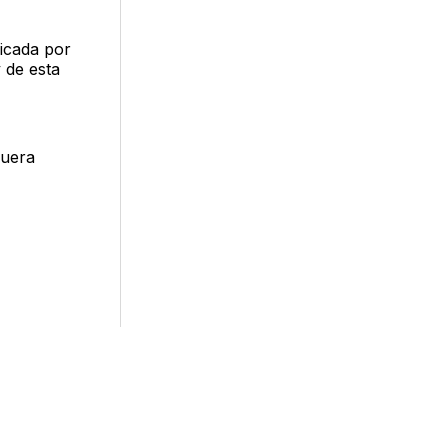
xicada por
 de esta
fuera