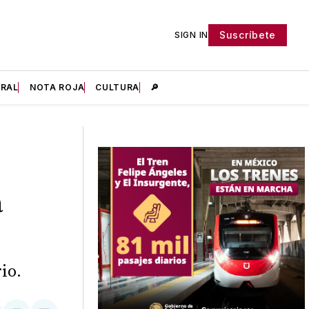
Suscríbete
SIGN IN
IRAL
NOTA ROJA
CULTURA
🔎
a
io.