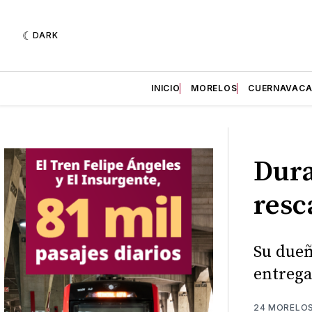
DARK
INICIO
MORELOS
CUERNAVAC
Dura
resc
Su dueñ
entrega
24 MORELO