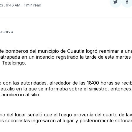
Compar
Co
023
. 9:46 AM
- 1 min read
en
e
Twitter
F
Archivo
e bomberos del municipio de Cuautla logró reanimar a una
atrapada en un incendio registrado la tarde de este martes 
 Tetelcingo.
 con las autoridades, alrededor de las 18:00 horas se reci
auxilio en la que se informaba sobre el siniestro, entonces
 acudieron al sitio.
rio del lugar señaló que el fuego provenía del cuarto de la
os socorristas ingresaron al lugar y posteriormente sofoca