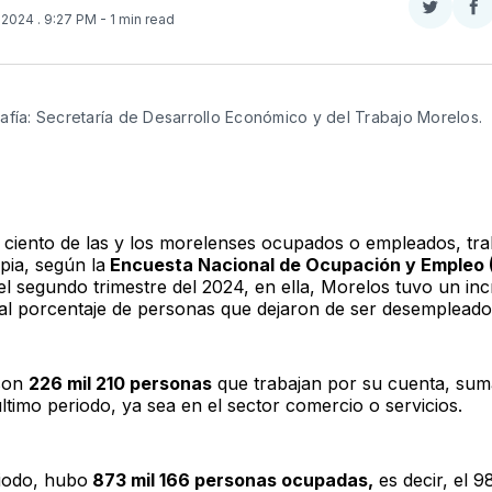
Compar
Co
, 2024
. 9:27 PM
- 1 min read
en
e
Twitter
F
afía: Secretaría de Desarrollo Económico y del Trabajo Morelos. 
r ciento de las y los morelenses ocupados o empleados, tra
pia, según la
Encuesta Nacional de Ocupación y Empleo 
el segundo trimestre del 2024, en ella, Morelos tuvo un in
al porcentaje de personas que dejaron de ser desemplead
 son
226 mil 210 personas
que trabajan por su cuenta, su
ltimo periodo, ya sea en el sector comercio o servicios.
iodo, hubo
873 mil 166 personas ocupadas,
es decir, el 