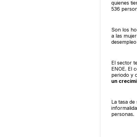
quienes ti
536 person
Son los ho
a las muje
desempleo 
El sector 
ENOE. El c
periodo y o
un crecim
La tasa de
informalid
personas.