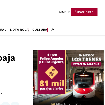
Suscríbete
SIGN IN
IRAL
NOTA ROJA
CULTURA
🔎
baja
.