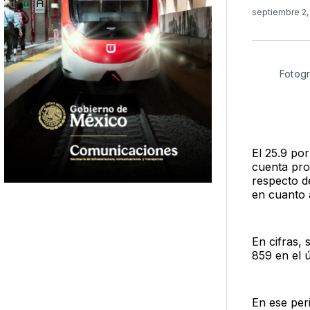
septiembre 2
Fotogr
El 25.9 po
cuenta pro
respecto d
en cuanto 
En cifras,
859 en el ú
En ese per