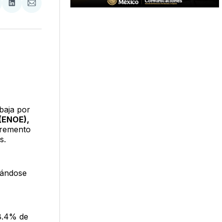
tir
mpartir
Compartir
Compartir
n
en
via
acebook
LinkedIn
Email
baja por
(ENOE),
cremento
os.
mándose
98.4% de