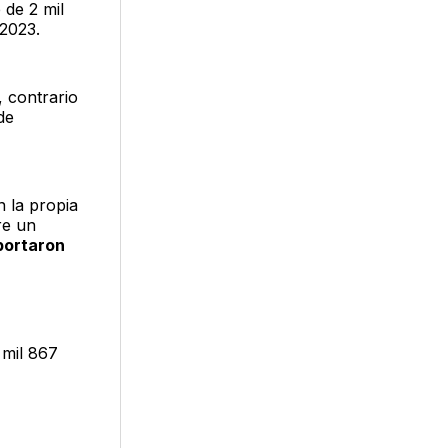
 de 2 mil
 2023.
 contrario
 de
 la propia
re un
eportaron
 mil 867