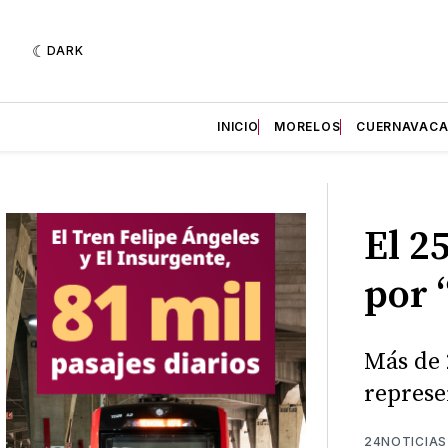
DARK
INICIO
MORELOS
CUERNAVAC
El 2
por 
Más de 
represe
24NOTICIAS