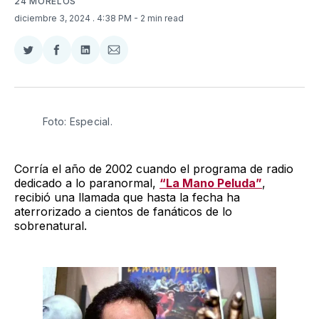
24 MORELOS
diciembre 3, 2024
. 4:38 PM
- 2 min read
Compartir
Compartir
Compartir
Compartir
en
en
en
via
Twitter
Facebook
LinkedIn
Email
Foto: Especial.
Corría el año de 2002 cuando el programa de radio
dedicado a lo paranormal,
“La Mano Peluda”
,
recibió una llamada que hasta la fecha ha
aterrorizado a cientos de fanáticos de lo
sobrenatural.