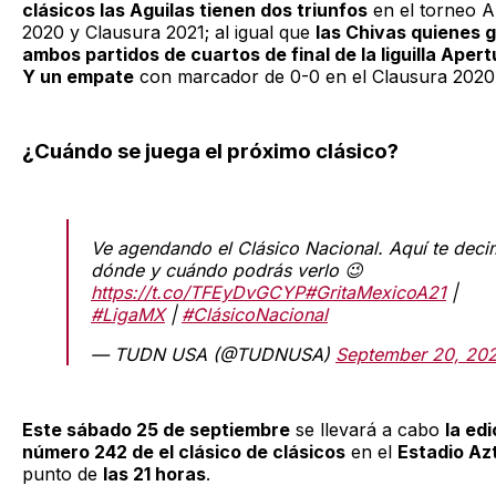
clásicos las Aguilas tienen dos triunfos
en el torneo A
2020 y Clausura 2021; al igual que
las Chivas quienes 
ambos partidos de cuartos de final de la liguilla Aper
Y un empate
con marcador de 0-0 en el Clausura 2020
¿Cuándo se juega el próximo clásico?
Ve agendando el Clásico Nacional. Aquí te dec
dónde y cuándo podrás verlo 😉
https://t.co/TFEyDvGCYP
#GritaMexicoA21
|
#LigaMX
|
#ClásicoNacional
— TUDN USA (@TUDNUSA)
September 20, 20
Este sábado 25 de septiembre
se llevará a cabo
la edi
número 242 de el clásico de clásicos
en el
Estadio Az
punto de
las 21 horas
.