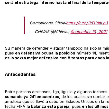
será el estratega interino hasta el final de la tempor
Comunicado Oficial
https://t.co/1YO1tIaLp3
— CHIVAS (@Chivas)
September 19, 2021
Su manera de defender y atacar tampoco ha sido la má
pues
en defensiva ocupa la posición
número
14
, mien
es la sexta mejor defensiva con 8 tantos para cada l
Antecedentes
Entre partidos amistosos, liga, liguilla y algunos torneos
sumando ya 241 encuentros
, de los cuales sin contar e
amistoso que se llevó a cabo en Estados Unidos en la re
fecha FIFA
la balanza está pareja
, pues
en los últimos