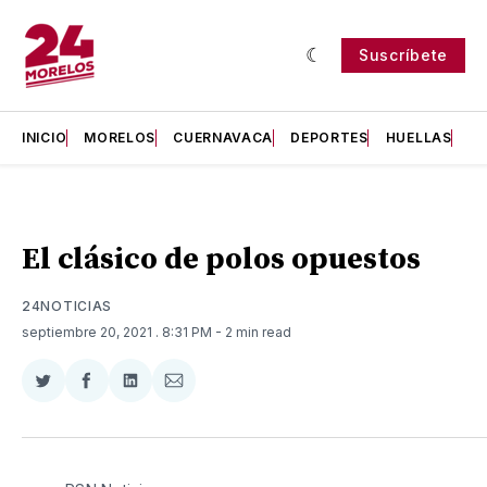
Suscríbete
INICIO
MORELOS
CUERNAVACA
DEPORTES
HUELLAS
H
El clásico de polos opuestos
24NOTICIAS
septiembre 20, 2021
. 8:31 PM
- 2 min read
Compartir
Compartir
Compartir
Compartir
en
en
en
via
Twitter
Facebook
LinkedIn
Email