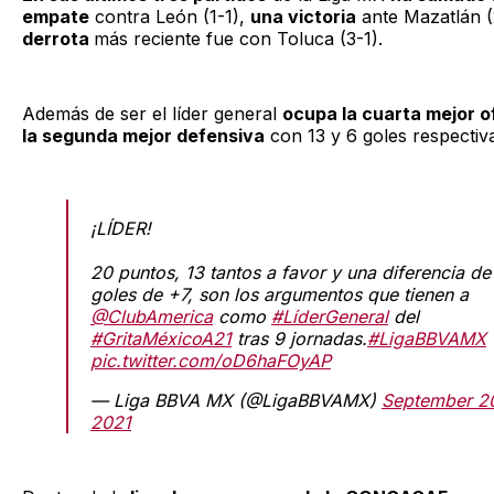
empate
contra León (1-1),
una victoria
ante Mazatlán (
derrota
más reciente fue con Toluca (3-1).
Además de ser el líder general
ocupa la cuarta mejor o
la segunda mejor defensiva
con 13 y 6 goles respectiv
¡LÍDER!
20 puntos, 13 tantos a favor y una diferencia de
goles de +7, son los argumentos que tienen a
@ClubAmerica
como
#LíderGeneral
del
#GritaMéxicoA21
tras 9 jornadas.
#LigaBBVAMX
pic.twitter.com/oD6haFOyAP
— Liga BBVA MX (@LigaBBVAMX)
September 2
2021