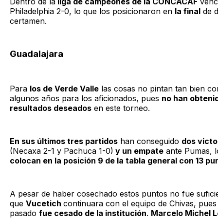
Dentro de la
liga de campeones de la CONCACAF
venc
Philadelphia 2-0, lo que los posicionaron en
la final
de d
certamen.
Guadalajara
Para
los de Verde Valle
las cosas no pintan tan bien c
algunos años para los aficionados, pues
no han obtenid
resultados deseados
en este torneo.
En sus últimos tres partidos
han conseguido
dos victo
(Necaxa 2-1 y Pachuca 1-0)
y un empate
ante Pumas, 
colocan en la posición 9 de la tabla general con 13 pu
A pesar de haber cosechado estos puntos no fue sufici
que
Vucetich
continuara con el equipo de Chivas, pues
pasado
fue cesado de la institución
.
Marcelo Michel 