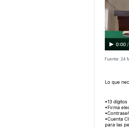
0:00
/
Fuente: 24 
Lo que nec
•13 dígitos
•Firma elec
•Contrase
•Cuenta Cl
para las pe