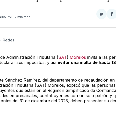
Compar
Co
 4:05 PM
- 2 min read
en
e
Twitter
F
e: Redes
 de Administración Tributaria (
SAT
)
Morelos
invita a las pe
declarar sus impuestos, y así
evitar una multa de hasta 18
te Sánchez Ramírez, del departamento de recaudación en e
tración Tributaria (SAT) Morelos, explicó que las personas 
buyentes que están en el Régimen Simplificado de Confianz
dades empresariales, contribuyentes con un solo patrón y 
r antes del 31 de diciembre del 2023, deben presentar su de