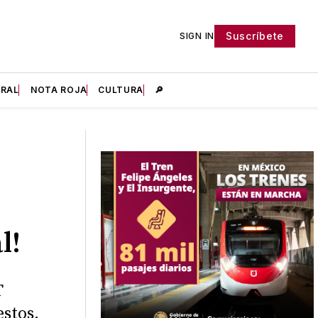
Suscríbete
SIGN IN
IRAL
NOTA ROJA
CULTURA
🔎
e
l!
T
stos.