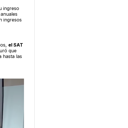
u ingreso
 anuales
n ingresos
los,
el SAT
guró que
a hasta las