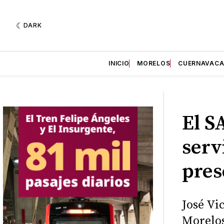
DARK
INICIO
MORELOS
CUERNAVAC
El S
serv
pres
José Vi
Morelos