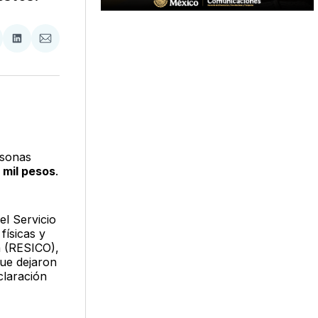
tir
mpartir
Compartir
Compartir
n
en
via
acebook
LinkedIn
Email
rsonas
 mil pesos
.
l Servicio
físicas y
a (RESICO),
que dejaron
claración