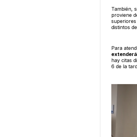
También, s
proviene d
superiores
distintos d
Para atend
extenderá 
hay citas d
6 de la tar