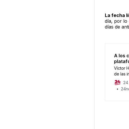
La fecha lí
día, por l
días de ant
A los 
plataf
Víctor 
de las 
presenta
24 
24no