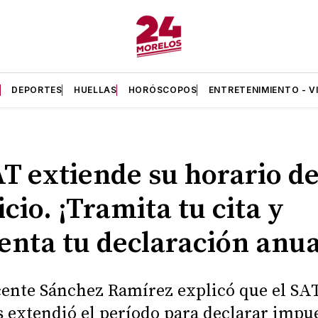
A
DEPORTES
HUELLAS
HORÓSCOPOS
ENTRETENIMIENTO - V
AT extiende su horario d
icio. ¡Tramita tu cita y
enta tu declaración anua
cente Sánchez Ramírez explicó que el SA
 extendió el período para declarar impue