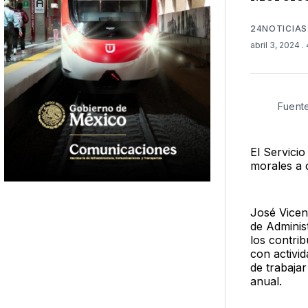
24NOTICIAS
abril 3, 2024
.
Fuent
El Servicio
morales a 
José Vicen
de Adminis
los contri
con activi
de trabaja
anual.