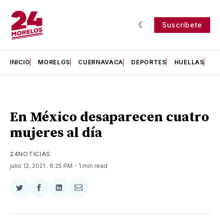
Suscríbete
INICIO
MORELOS
CUERNAVACA
DEPORTES
HUELLAS
H
En México desaparecen cuatro
mujeres al día
24NOTICIAS
julio 12, 2021
. 6:25 PM
- 1 min read
Compartir
Compartir
Compartir
Compartir
en
en
en
via
Twitter
Facebook
LinkedIn
Email