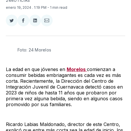
24NOTICIAS
enero 19, 2024
. 1:19 PM
- 1 min read
Compartir
Compartir
Compartir
Compartir
en
en
en
via
Twitter
Facebook
LinkedIn
Email
Foto: 24 Morelos
La edad en que jóvenes en
Morelos
comienzan a
consumir bebidas embriagantes es cada vez es más
corta. Recientemente, la Dirección del Centro de
Integración Juvenil de Cuernavaca detectó casos en
2023 de niños de hasta 11 años que probaron por
primera vez alguna bebida, siendo en algunos casos
promovido por sus familiares.
Ricardo Labias Maldonado, director de este Centro,
explicó que entre más corta sea la edad de inicio, los