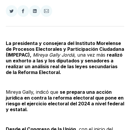
Compartir
Compartir
Compartir
Compartir
en
en
en
via
Twitter
Facebook
LinkedIn
Email
La presidenta y consejera del Instituto Morelense
de Procesos Electorales y Participación Ciudadana
(IMPEPAC),
Mireya Gally Jordá
, una vez más
realizó
un exhorto a las y los diputados y senadores a
realizar un análisis real de las leyes secundarias
de la Reforma Electoral.
Mireya Gally, indicó que
se prepara una acción
jurídica en contra la reforma electoral que pone en
riesgo el ejercicio electoral del 2024 a nivel federal
y estatal.
Desde el Congreso de la Unión
, con el inicio del