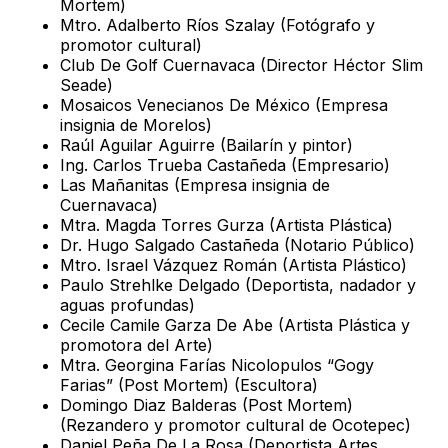
Mortem)
Mtro. Adalberto Ríos Szalay (Fotógrafo y
promotor cultural)
Club De Golf Cuernavaca (Director Héctor Slim
Seade)
Mosaicos Venecianos De México (Empresa
insignia de Morelos)
Raúl Aguilar Aguirre (Bailarín y pintor)
Ing. Carlos Trueba Castañeda (Empresario)
Las Mañanitas (Empresa insignia de
Cuernavaca)
Mtra. Magda Torres Gurza (Artista Plástica)
Dr. Hugo Salgado Castañeda (Notario Público)
Mtro. Israel Vázquez Román (Artista Plástico)
Paulo Strehlke Delgado (Deportista, nadador y
aguas profundas)
Cecile Camile Garza De Abe (Artista Plástica y
promotora del Arte)
Mtra. Georgina Farías Nicolopulos “Gogy
Farias” (Post Mortem) (Escultora)
Domingo Diaz Balderas (Post Mortem)
(Rezandero y promotor cultural de Ocotepec)
Daniel Peña De La Rosa (Deportista Artes