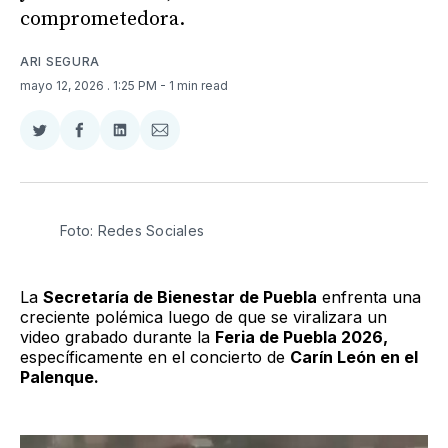
comprometedora.
ARI SEGURA
mayo 12, 2026
. 1:25 PM
- 1 min read
Compartir
Compartir
Compartir
Compartir
en
en
en
via
Twitter
Facebook
LinkedIn
Email
Foto: Redes Sociales
La
Secretaría de Bienestar de Puebla
enfrenta una
creciente polémica luego de que se viralizara un
video grabado durante la
Feria de Puebla 2026,
específicamente en el concierto de
Carín León en el
Palenque.